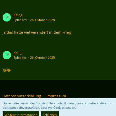
Krieg
Ephialtes
26. Oktober 2025
ja das hätte viel verändert in dem krieg
Krieg
Ephialtes
26. Oktober 2025
😂😂
Datenschutzerklärung
Impressum
Diese Seite verwendet Cookies. Durch die Nutzung unserer Seite erklärst du
dich damit einverstanden, dass wir Cookies setzen.
Community-Software:
WoltLab Suite™ 5.4.34
Weitere Informationen
Schließen