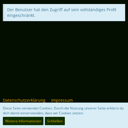
Der Benutzer hat den Zugriff auf sein vollständiges Profil
eingeschränkt.
Datenschutzerklärung
Impressum
Diese Seite verwendet Cookies. Durch die Nutzung unserer Seite erklärst du
dich damit einverstanden, dass wir Cookies setzen.
Community-Software:
WoltLab Suite™ 5.4.34
Weitere Informationen
Schließen