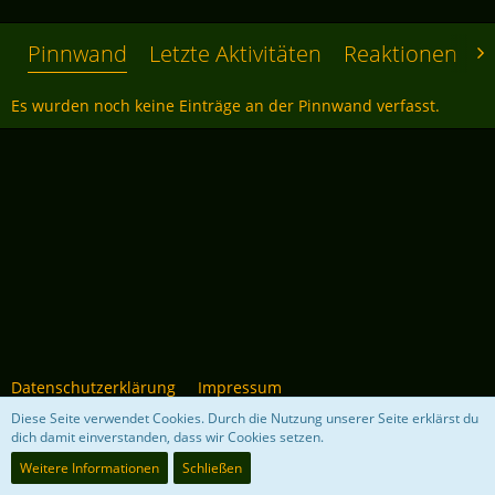
Pinnwand
Letzte Aktivitäten
Reaktionen
Ü
Es wurden noch keine Einträge an der Pinnwand verfasst.
Datenschutzerklärung
Impressum
Diese Seite verwendet Cookies. Durch die Nutzung unserer Seite erklärst du
dich damit einverstanden, dass wir Cookies setzen.
Community-Software:
WoltLab Suite™ 5.4.34
Weitere Informationen
Schließen