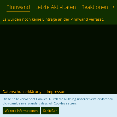
Pinnwand
Letzte Aktivitäten
Reaktionen
Ü
Es wurden noch keine Einträge an der Pinnwand verfasst.
Datenschutzerklärung
Impressum
Diese Seite verwendet Cookies. Durch die Nutzung unserer Seite erklärst du
dich damit einverstanden, dass wir Cookies setzen.
Community-Software:
WoltLab Suite™ 5.4.34
Weitere Informationen
Schließen