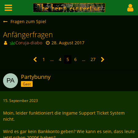
Fragen zum Spiel
Anfängerfragen
Coruja-diabo
28. August 2017
1
…
4
5
6
…
27
Partybunny
Gast
15. September 2023
Moin, leider funktioniert die Ingame Support Ticket System
nicht.
Wird es gar kein Bankkonto geben? Wie kann es sein, dass leute
jetzt schon 2000€ haben?