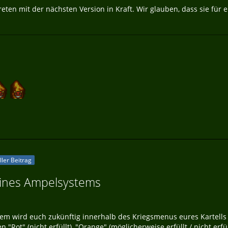
eten mit der nächsten Version in Kraft. Wir glauben, dass sie f
eller Beitrag
eines Ampelsystems
m wird euch zukünftig innerhalb des Kriegsmenus eures Kartells an
 "Rot" (nicht erfüllt), "Orange" (möglicherweise erfüllt / nicht erfü