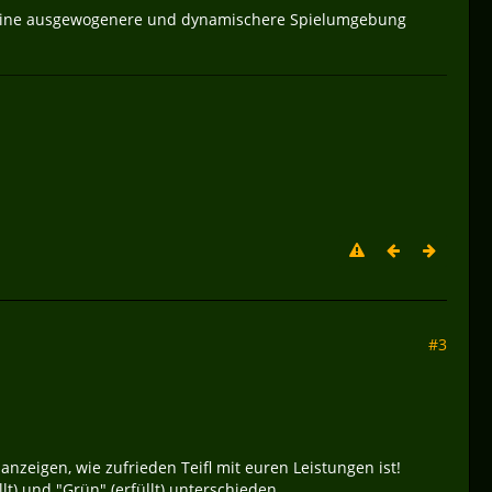
ür eine ausgewogenere und dynamischere Spielumgebung
#3
zeigen, wie zufrieden Teifl mit euren Leistungen ist!
llt) und "Grün" (erfüllt) unterschieden.