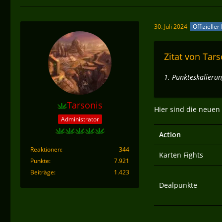
30. Juli 2024
Offizieller
Zitat von Tars
1. Punkteskalieru
Tarsonis
Hier sind die neuen
Administrator
Action
Reaktionen
344
Karten Fights
Punkte
7.921
Beiträge
1.423
Dealpunkte