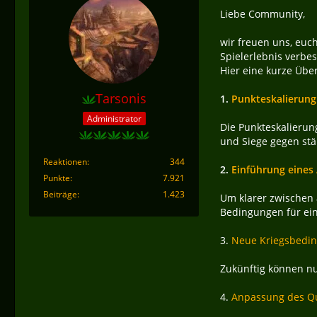
Liebe Community,
wir freuen uns, eu
Spielerlebnis verbe
Hier eine kurze Über
Tarsonis
1.
Punkteskalierung
Administrator
Die Punkteskalierun
und Siege gegen st
Reaktionen
344
2.
Einführung eines
Punkte
7.921
Beiträge
1.423
Um klarer zwischen 
Bedingungen für ein
3.
Neue Kriegsbedi
Zukünftig können nu
4.
Anpassung des Q