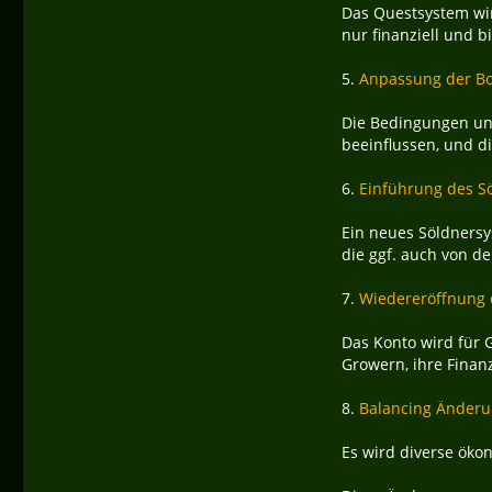
Das Questsystem wir
nur finanziell und b
5.
Anpassung der B
Die Bedingungen und
beeinflussen, und d
6.
Einführung des S
Ein neues Söldnersy
die ggf. auch von d
7.
Wiedereröffnung 
Das Konto wird für 
Growern, ihre Finan
8.
Balancing Änder
Es wird diverse ök