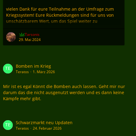
vielen Dank für eure Teilnahme an der Umfrage zum
Kriegssystem! Eure Rückmeldungen sind für uns von
unschätzbarem Wert, um das Spiel weiter zu
verbessern. Hier sind die endgültigen Ergebnisse der
Umfrage:
Tarsonis
29. Mai 2024
Option 1: Aktuelles System mit kleinen
Änderungen (11 Stimmen, 15%)
Option 2: Aktuelles System mit größeren
Änderungen (42 Stimmen, 57%)
Bomben im Krieg
Option 3: Altes System mit Änderungen (44
Teratos
1. März 2026
Stimmen, 59%)
Option 4: Aktuelles System mit
Mir ist es egal Könnt die Bomben auch lassen. Geht mir nur
Communityvorschlag (27 Stimmen, 36%)
darum das die nicht ausgenutzt werden und es dann keine
Kämpfe mehr gibt.
Entscheidung und
…
Schwarzmarkt neu Updaten
Teratos
24. Februar 2026