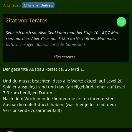
7. Juli 2026
Offizieller Beitrag
Zitat von Teratos
Sehe ich auch so. Also Geld kann man bei Stufe 10 - 47,7 Mio
rein machen. Aber Gras nur 6 Mio im Verhältnis. Man muss
natürlich sagen das wir im Late Game sind.
Aber denke da muss man echt aufpassen dass man den Grower
Alles anzeigen
nicht aus dem Spiel nimmt, weil der nichts mehr einzahlen kann.
Das hat der Grower pro Ernte an Gras.
Der gesamte Ausbau kostet ca. 25 Mrd €.
Mal sehen wie das mit Kartell Kriegen, gerippt werden und der
Und du musst beachten, dass alle Werte aktuell auf Level 20
Kartellreparatur läuft.
Spieler ausgelegt sind und das Kartellgebäude eher auf Level
Die Reparatur würde an sich zurzeit knapp 25 Mio kosten. Somit
7-9 zum heutigen Datum
50% vom Panzerschrank Volumen.
Nach dem Wochenende könnten die ersten ihren ersten
Ausbau komplett durch haben. (was hier jedoch mit dem
Die Frage ist auch ob das mit den Modulen so Sinn macht. So
Versionsende zusammenfällt)
wie ich das sehe werden die großen Kartelle einfach alle Module
ausbauen und dann gibt es da an sich keine Spezialisierung
mehr. Eventuell würde eine Maximal Grenze an Ausbauten Sinn