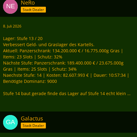
machen. Dann hätte man Spezialisierungen. Weil man dann
NeRo
überlegen müsste, wie man das Kartell ausbaut. Kann natürlich
Stadt Dealer
auch sein das die späteren Stufen so teuer werden, dass selbst
ein reiches Kartell sich das nicht leisten kann.
8. Juli 2026
Das System setzt auf 15 Mann Kartelle. Aber sachlich gesehen
sind gute 90% der Kartelle bei 9 Mitglieder oder darunter.
Lager: Stufe 13 / 20
Müsste man mal in die mid Game Statistiken schauen wie sich
Verbessert Geld- und Graslager des Kartells.
das verteilt.
Aktuell: Panzerschrank: 134.200.000 € / 16.775.000g Gras |
Items: 23 Slots | Schutz: 32%
Nächste Stufe: Panzerschrank: 189.400.000 € / 23.675.000g
Gras | Items: 25 Slots | Schutz: 34%
Naechste Stufe: 14 | Kosten: 82.607.993 € | Dauer: 10:57:34 |
Benötigte Dominanz: 9000
Stufe 14 baut gerade finde das Lager auf Stufe 14 echt klein …
Galactus
Stadt Dealer