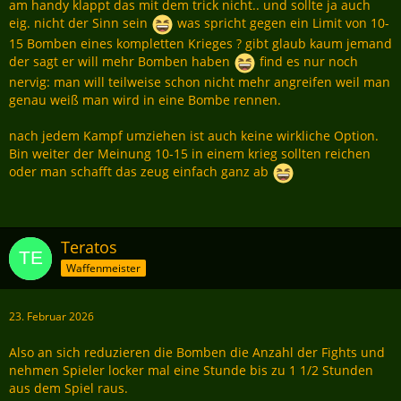
Mehrwert dieser Bomben nahezu auf Null bringen.
am handy klappt das mit dem trick nicht.. und sollte ja auch
eig. nicht der Sinn sein
was spricht gegen ein Limit von 10-
Ich persönlich sehe also nicht die Gefahr oder das Problem was
15 Bomben eines kompletten Krieges ? gibt glaub kaum jemand
ihr beschreibt.
der sagt er will mehr Bomben haben
find es nur noch
nervig: man will teilweise schon nicht mehr angreifen weil man
Wenn ihr mir etwas mehr Feedback gebt warum ihr findet dass
genau weiß man wird in eine Bombe rennen.
es zu viele Bomben sind und wie ihr die von mir o.g. Punkte
berücksichtigen wollt, kann man natürlich über alles reden
nach jedem Kampf umziehen ist auch keine wirkliche Option.
Bin weiter der Meinung 10-15 in einem krieg sollten reichen
oder man schafft das zeug einfach ganz ab
Teratos
Waffenmeister
23. Februar 2026
Also an sich reduzieren die Bomben die Anzahl der Fights und
nehmen Spieler locker mal eine Stunde bis zu 1 1/2 Stunden
aus dem Spiel raus.