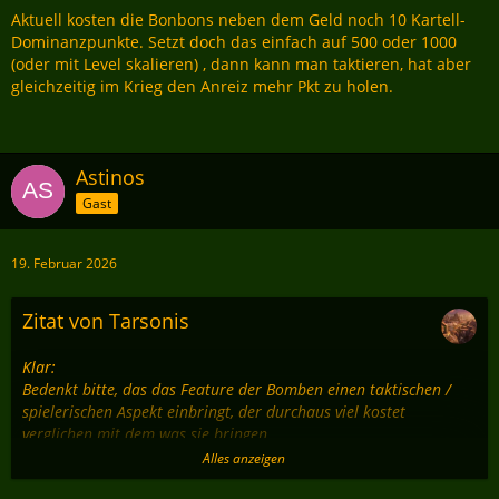
Aktuell kosten die Bonbons neben dem Geld noch 10 Kartell-
Dominanzpunkte. Setzt doch das einfach auf 500 oder 1000
(oder mit Level skalieren) , dann kann man taktieren, hat aber
gleichzeitig im Krieg den Anreiz mehr Pkt zu holen.
Astinos
Gast
19. Februar 2026
Zitat von Tarsonis
Klar:
Bedenkt bitte, das das Feature der Bomben einen taktischen /
spielerischen Aspekt einbringt, der durchaus viel kostet
verglichen mit dem was sie bringen.
Wer als Kartell systematisch versucht Bomben zu entschärfen,
Alles anzeigen
kann hier (Grüße gehen raus an Moritz) in kürzester Zeit den