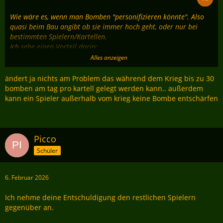
Wie wäre es, wenn man Bomben "personifizieren könnte". Also
quasi beim Bau angibt ob sie immer hoch geht, oder nur bei
bestimmten Spielern/Kartellen.
Ich sehe einen Vorteil darin:
Alles anzeigen
- Unbeteiligte werden nicht zerfetztz
- Bewusst angeheuerte externe "Bombentester" wären nutzlos
ändert ja nichts am Problem das während dem Krieg bis zu 30
- Jeder will doch mit seiner Bombe geziehlt jemanden treffen und
bomben am tag pro kartell gelegt werden kann.. außerdem
ärgert sich doch, wenn sie nutzlos verschwendet wurde
kann ein Spieler außerhalb vom krieg keine Bombe entschärfen
Also ja: WENIGER Bomben, aber vielleicht ziehlgerichteter ?!
Picco
Schüler
6. Februar 2026
Ich nehme deine Entschuldigung den restlichen Spielern
gegenüber an.