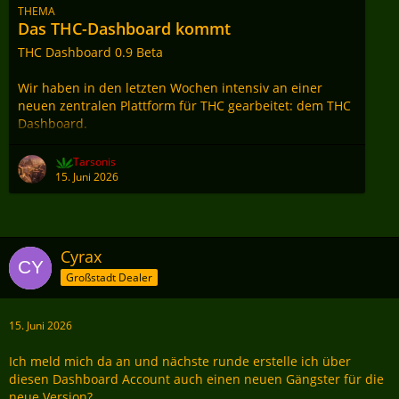
THEMA
Das THC-Dashboard kommt
THC Dashboard 0.9 Beta
Wir haben in den letzten Wochen intensiv an einer
neuen zentralen Plattform für THC gearbeitet: dem THC
Dashboard.
Das Dashboard wird künftig der zentrale Einstiegspunkt
Tarsonis
für THC sein. Darüber laufen Account, Login, Welten,
15. Juni 2026
Gangster-Verknüpfungen, Archiv, Hall of Fame und
weitere Funktionen, die bisher auf verschiedene Stellen
verteilt waren.
Cyrax
Wichtig für euch:
Großstadt Dealer
* Der Dashboard-Account ist dauerhaft.
* Der Accountname kann aktuell nicht selbst geändert
15. Juni 2026
werden.
* Der Accountname…
Ich meld mich da an und nächste runde erstelle ich über
diesen Dashboard Account auch einen neuen Gängster für die
neue Version?